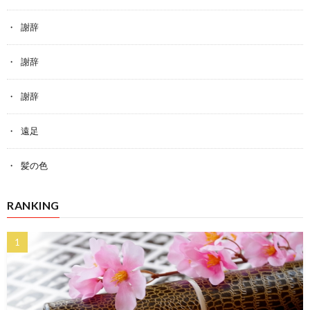
謝辞
謝辞
謝辞
遠足
髪の色
RANKING