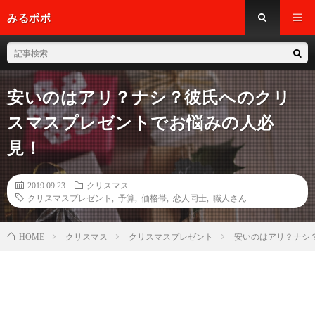
みるポポ
安いのはアリ？ナシ？彼氏へのクリ
スマスプレゼントでお悩みの人必
見！
2019.09.23
クリスマス
クリスマスプレゼント
,
予算
,
価格帯
,
恋人同士
,
職人さん
クリスマス
クリスマスプレゼント
安いのはアリ？ナシ
HOME