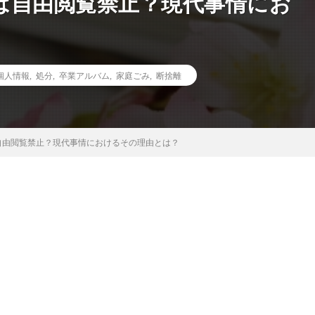
は自由閲覧禁止？現代事情にお
個人情報
,
処分
,
卒業アルバム
,
家庭ごみ
,
断捨離
自由閲覧禁止？現代事情におけるその理由とは？