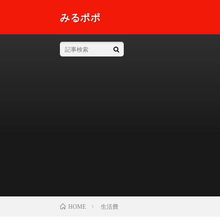
みるポポ
生活費
HOME