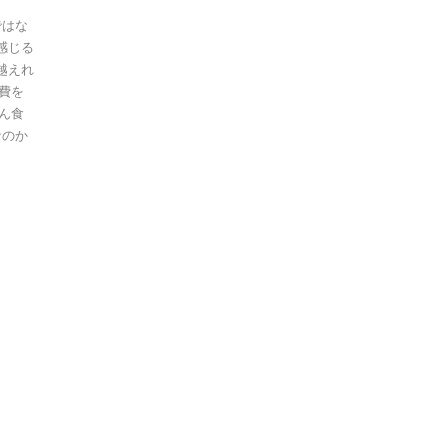
ではな
感じる
越えれ
費を
ん食
なのか