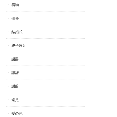
着物
研修
結婚式
親子遠足
謝辞
謝辞
謝辞
遠足
髪の色