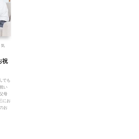
,
気
お祝
んでも
祝い
父母
三にお
のお