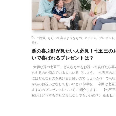
ご祝儀
,
もらって喜ぶようなもの
,
アイテム
,
プレゼント
持ち
孫の喜ぶ顔が見たい人必見！七五三の
いで喜ばれるプレゼントは？
大切な孫の七五三、どんなものをお祝いで あげたら喜
らえるのか悩んでいる人もいる でしょう。 七五三のお
にはどんなものをあげると良いので しょうか？ でも祖
からのお祝いはなしでもいいという噂も。 今回は七五
すすめのプレゼントについて ご紹介します。 【七五三
祝いはどうする？祖父母はなしでもいいの？】 &nb […]