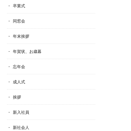
卒業式
同窓会
年末挨拶
年賀状、お歳暮
忘年会
成人式
挨拶
新入社員
新社会人