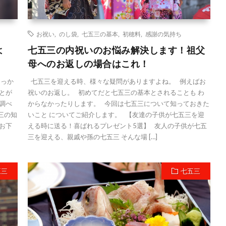
お祝い
,
のし袋
,
七五三の基本
,
初穂料
,
感謝の気持ち
よ
七五三の内祝いのお悩み解決します！祖父
母へのお返しの場合はこれ！
しっか
七五三を迎える時、様々な疑問がありますよね。 例えばお
とが
祝いのお返し。 初めてだと七五三の基本とされることも わ
調べ
からなかったりします。 今回は七五三について知っておきた
三の知
いこと についてご紹介します。 【友達の子供が七五三を迎
お下
える時に送る！喜ばれるプレゼント5選】 友人の子供が七五
三を迎える、親戚や孫の七五三 そんな場 […]
五三
七五三