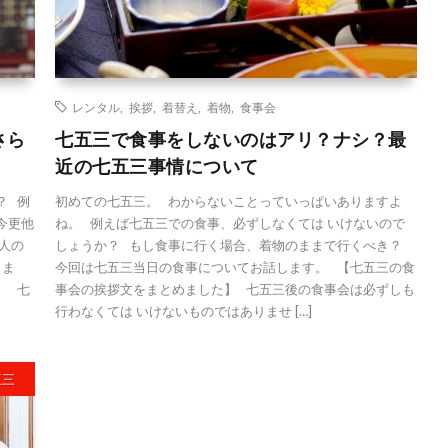
レンタル
,
挨拶
,
着替え
,
着物
,
食事会
さら
七五三で食事をしないのはアリ？ナシ？最
近の七五三事情について
？ 例
初めての七五三。 わからないことっていっぱいありますよ
今更他
ね。 例えば七五三での食事、必ずしなくては いけないので
人の
しょうか？ もし食事に行く場合、着物のままで行くべき？
しま
今回は七五三当日の食事についてお話します。 【七五三の食
】 七
事会の挨拶文をまとめました】 七五三後の食事会は必ずしも
行わなくては いけないものではありませ […]
五三