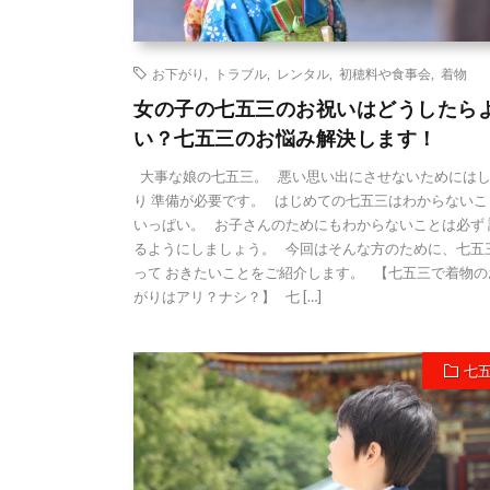
お下がり
,
トラブル
,
レンタル
,
初穂料や食事会
,
着物
女の子の七五三のお祝いはどうしたら
い？七五三のお悩み解決します！
大事な娘の七五三。 悪い思い出にさせないためには
り 準備が必要です。 はじめての七五三はわからないこ
いっぱい。 お子さんのためにもわからないことは必ず 
るようにしましょう。 今回はそんな方のために、七五
って おきたいことをご紹介します。 【七五三で着物の
がりはアリ？ナシ？】 七 […]
七