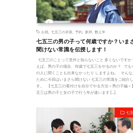
お祝
,
七五三の衣装
,
予約
,
参拝
,
数え年
七五三の男の子って何歳ですか？いま
聞けない常識を伝授します！
七五三のことって意外と知らないこと 多くないですか
えば、男の子の場合、何歳で七五三をやるのか？ でも
の人に聞くことも出来なかったり しますよね。 そんな
ために今回はいまさら聞けない 七五三の常識をご紹介
す。 【七五三の着付けを自分でやる方法＜男の子編＞
五三は男の子と女の子で行う年が違います […]
七